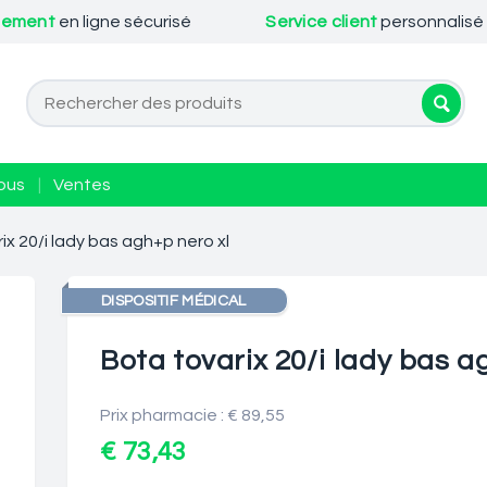
iement
en ligne sécurisé
Service client
personnalisé
ous
|
Ventes
ix 20/i lady bas agh+p nero xl
DISPOSITIF MÉDICAL
Bota tovarix 20/i lady bas a
Prix pharmacie : € 89,55
€ 73,43