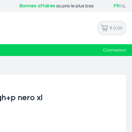
Bonnes affaires
au prix le plus bas
FR
NL
€ 0,00
Connexion
gh+p nero xl