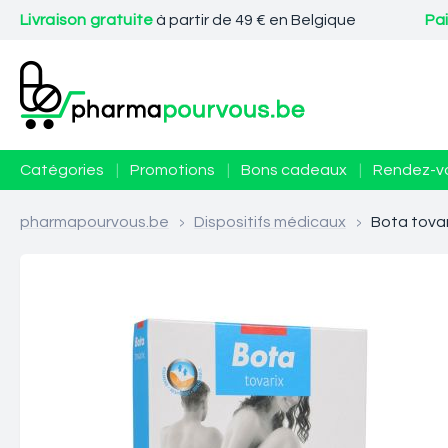
Livraison gratuite
à partir de 49 € en Belgique
Pa
Catégories
|
Promotions
|
Bons cadeaux
|
Rendez-v
pharmapourvous.be
>
Dispositifs médicaux
>
Bota tovar