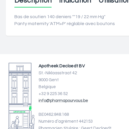
Description
Indication
Utilisatio
Bas de soutien 140 deniers ""19 / 22 mm Hg"
Panty maternity 'ATM+P' réglable avec boutons
Apotheek Decloedt BV
St.-Niklaasstraat 42
9000 Gent
Belgique
+32 9 225 36 52
info@pharmapourvous.be
BE0462.848.168
Numéro d’agrément 442153
Pharmacien titulaire : Geert Decloedt