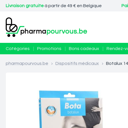
Livraison gratuite
à partir de 49 € en Belgique
Pa
Catégories
|
Promotions
|
Bons cadeaux
|
Rendez-v
pharmapourvous.be
>
Dispositifs médicaux
>
Botalux 14