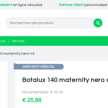
iement
en ligne sécurisé
Service client
personnalisé
ous
|
Ventes
0 maternity nero n3
DISPOSITIF MÉDICAL
Botalux 140 maternity nero 
Prix pharmacie : € 30,45
€ 25,88