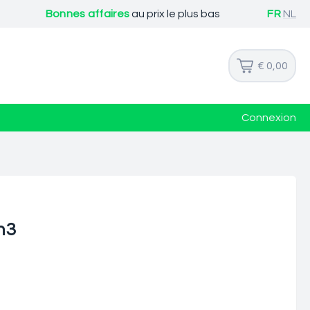
Bonnes affaires
au prix le plus bas
FR
NL
€ 0,00
Connexion
n3