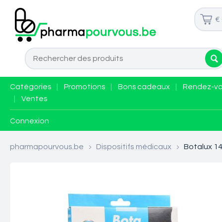
€
Catégories
|
Promotions
|
Bons cadeaux
|
Rendez-v
|
Ventes
Connexion
pharmapourvous.be
>
Dispositifs médicaux
>
Botalux 14