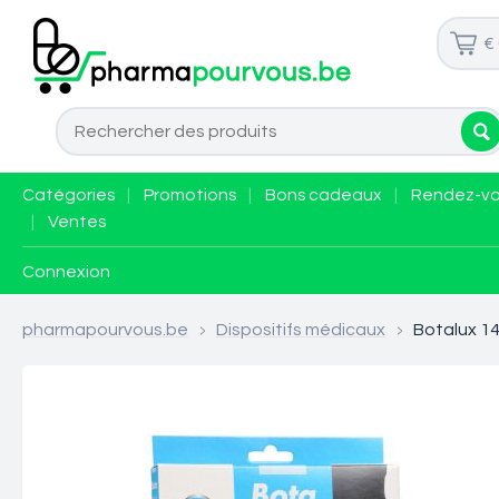
€
Catégories
|
Promotions
|
Bons cadeaux
|
Rendez-v
|
Ventes
Connexion
pharmapourvous.be
>
Dispositifs médicaux
>
Botalux 14