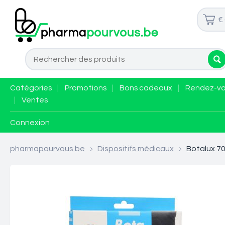
€
Catégories
|
Promotions
|
Bons cadeaux
|
Rendez-v
|
Ventes
Connexion
pharmapourvous.be
>
Dispositifs médicaux
>
Botalux 70