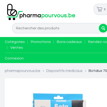
€
Catégories
|
Promotions
|
Bons cadeaux
|
Rendez-v
|
Ventes
Connexion
pharmapourvous.be
>
Dispositifs médicaux
>
Botalux 70