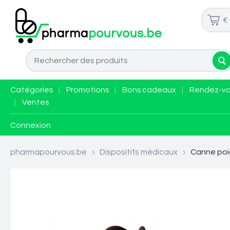
€
Catégories
|
Promotions
|
Bons cadeaux
|
Rendez-v
|
Ventes
Connexion
pharmapourvous.be
>
Dispositifs médicaux
>
Canne poi