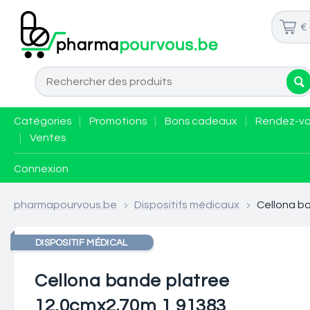
€
Catégories
|
Promotions
|
Bons cadeaux
|
Rendez-v
|
Ventes
Connexion
pharmapourvous.be
>
Dispositifs médicaux
>
Cellona b
DISPOSITIF MÉDICAL
Cellona bande platree
12,0cmx2.70m 1 91383