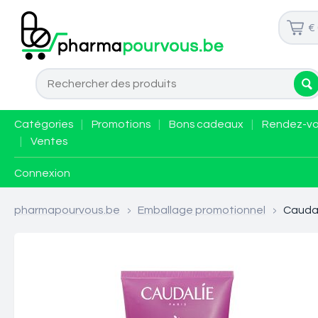
€
Catégories
|
Promotions
|
Bons cadeaux
|
Rendez-v
|
Ventes
Connexion
pharmapourvous.be
>
Emballage promotionnel
>
Caudal