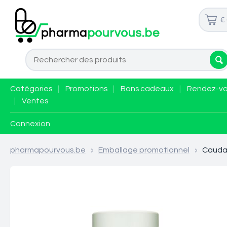
€
Catégories
|
Promotions
|
Bons cadeaux
|
Rendez-v
|
Ventes
Connexion
pharmapourvous.be
>
Emballage promotionnel
>
Caudal