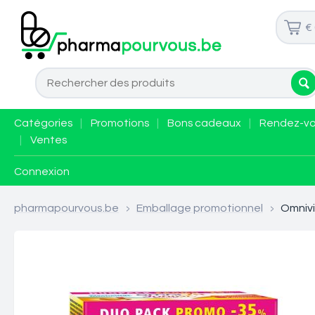
€
Catégories
|
Promotions
|
Bons cadeaux
|
Rendez-v
|
Ventes
Connexion
pharmapourvous.be
>
Emballage promotionnel
>
Omnivi