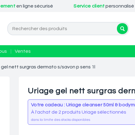
iement
en ligne sécurisé
Service client
personnalisé
ous
|
Ventes
 gel nett surgras dermato s/savon p sens 1l
Uriage gel nett surgras der
Votre cadeau : Uriage cleanser 50ml & bodymi
À l'achat de 2 produits Uriage sélectionnés
dans la limite des stocks disponibles