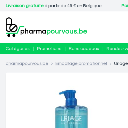
Livraison gratuite
à partir de 49 € en Belgique
Pa
Catégories
|
Promotions
|
Bons cadeaux
|
Rendez-v
pharmapourvous.be
>
Emballage promotionnel
>
Uriage