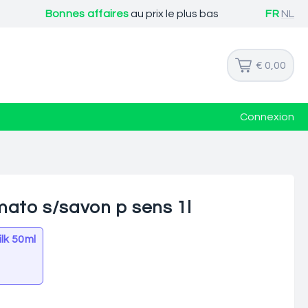
Bonnes affaires
au prix le plus bas
FR
NL
€ 0,00
Connexion
mato s/savon p sens 1l
lk 50ml