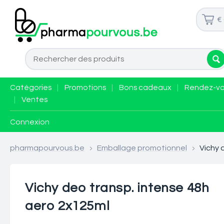
€
Catégories
|
Promotions
|
Bons cadeaux
|
Rendez-v
|
Ventes
Connexion
pharmapourvous.be
>
Emballage promotionnel
>
Vichy 
Vichy deo transp. intense 48h
aero 2x125ml