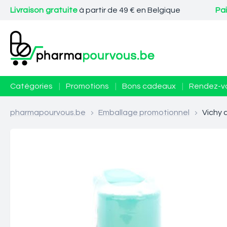
Livraison gratuite
à partir de 49 € en Belgique
Pa
Catégories
|
Promotions
|
Bons cadeaux
|
Rendez-v
pharmapourvous.be
>
Emballage promotionnel
>
Vichy 