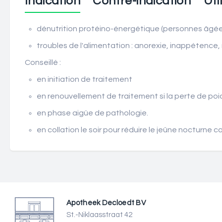
Indication
Contre-indication
Uti
dénutrition protéino-énergétique (personnes âgées
troubles de l'alimentation : anorexie, inappétence,
Conseillé :
en initiation de traitement
en renouvellement de traitement si la perte de poi
en phase aigüe de pathologie.
en collation le soir pour réduire le jeûne nocturne
Apotheek Decloedt BV
St.-Niklaasstraat 42