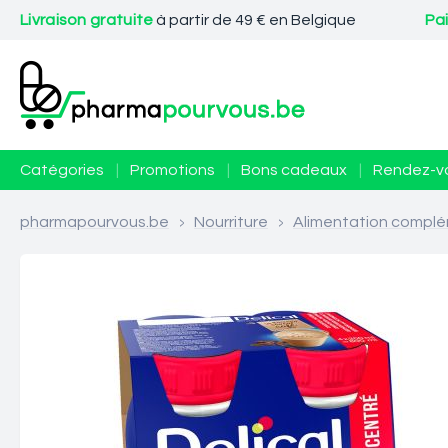
Livraison gratuite
à partir de 49 € en Belgique
Pa
Catégories
|
Promotions
|
Bons cadeaux
|
Rendez-v
pharmapourvous.be
>
Nourriture
>
Alimentation complé