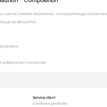
lisation
Composition
, cancer, maladie d'Alzheimer), toute pathologie cachectis
 risque de dénutrition
ds persiste
 car suffisamment concentré
Service client
Conditions générales