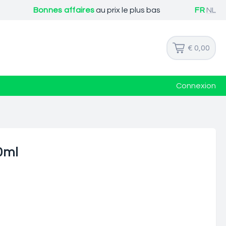
Bonnes affaires
au prix le plus bas
FR
NL
€ 0,00
Connexion
0ml