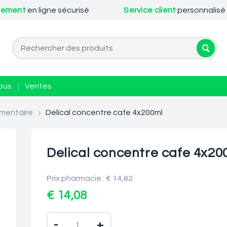
iement
en ligne sécurisé
Service client
personnalisé
ous
|
Ventes
mentaire
>
Delical concentre cafe 4x200ml
Delical concentre cafe 4x20
Prix pharmacie : € 14,82
€ 14,08
-
+