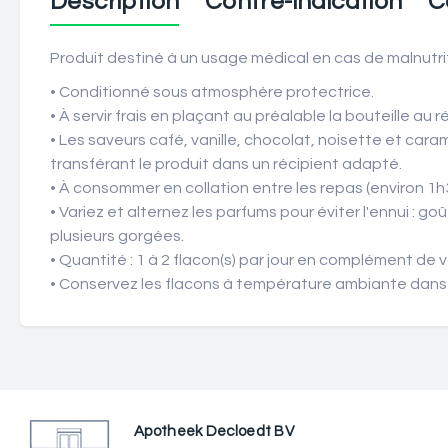
Description
Contre-indication
C
Produit destiné à un usage médical en cas de malnutrit
• Conditionné sous atmosphère protectrice.
• À servir frais en plaçant au préalable la bouteille au r
• Les saveurs café, vanille, chocolat, noisette et car
transférant le produit dans un récipient adapté.
• À consommer en collation entre les repas (environ 1h
• Variez et alternez les parfums pour éviter l'ennui : g
plusieurs gorgées.
• Quantité : 1 à 2 flacon(s) par jour en complément de 
• Conservez les flacons à température ambiante dans un
Apotheek Decloedt BV