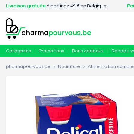
Livraison gratuite
à partir de 49 € en Belgique
Pa
Catégories
|
Promotions
|
Bons cadeaux
|
Rendez-v
pharmapourvous.be
>
Nourriture
>
Alimentation complé