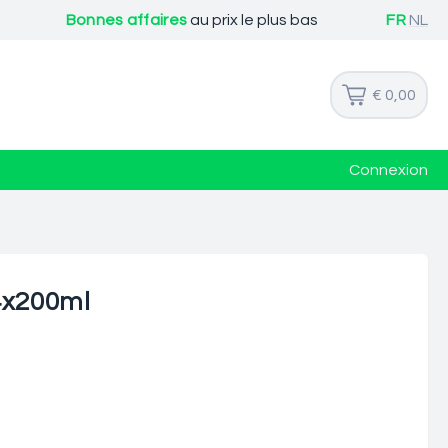
Bonnes affaires
au prix le plus bas
FR
NL
€ 0,00
Connexion
4x200ml