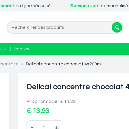
iement
en ligne sécurisé
Service client
personnalisé
ous
|
Ventes
mentaire
>
Delical concentre chocolat 4x200ml
Delical concentre chocolat 
Prix pharmacie : € 14,82
€ 13,93
-
+