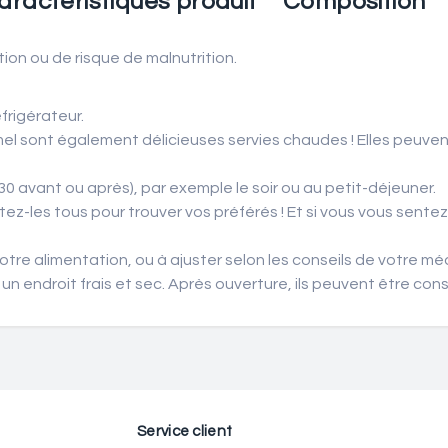
aractéristiques produit
Composition
ion ou de risque de malnutrition.
éfrigérateur.
amel sont également délicieuses servies chaudes ! Elles peuven
30 avant ou après), par exemple le soir ou au petit-déjeuner.
oûtez-les tous pour trouver vos préférés ! Et si vous vous sente
votre alimentation, ou à ajuster selon les conseils de votre mé
 endroit frais et sec. Après ouverture, ils peuvent être cons
Service client