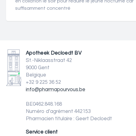
en collation le soir pour réduire le jeûne nocturne car
suffisamment concentré
Apotheek Decloedt BV
St.-Niklaasstraat 42
9000 Gent
Belgique
+32 9 225 36 52
info@pharmapourvous.be
BE0462.848.168
Numéro d’agrément 442153
Pharmacien titulaire : Geert Decloedt
Service client