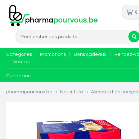
€
Catégories
|
Promotions
|
Bons cadeaux
|
Rendez-v
|
Ventes
Connexion
pharmapourvous.be
>
Nourriture
>
Alimentation complé