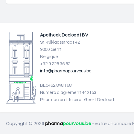
Apotheek Decloedt BV
St.-Niklaasstraat 42
9000 Gent
Belgique
+32 9 225 36 52
info@pharmapourvous.be
BE0462.848.168
Numéro d’agrément 442153
Pharmacien titulaire : Geert Decloedt
Copyright © 2026
pharma
pourvous.be
- votre pharmacie B