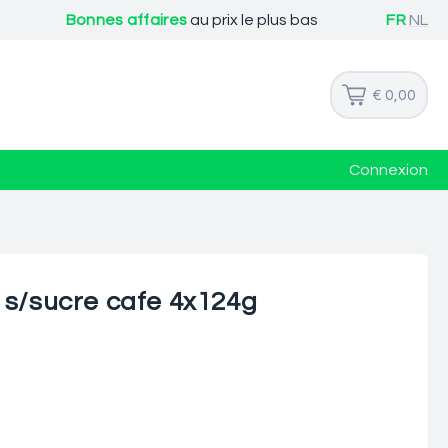
Bonnes affaires
au prix le plus bas
FR
NL
€ 0,00
Connexion
g
 s/sucre cafe 4x124g