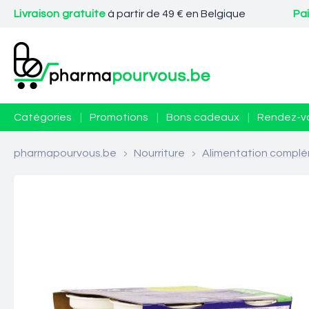
Livraison gratuite
à partir de 49 € en Belgique
Pa
Catégories
|
Promotions
|
Bons cadeaux
|
Rendez-v
pharmapourvous.be
>
Nourriture
>
Alimentation complé