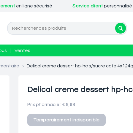
iement
en ligne sécurisé
Service client
personnalisé
ous
|
Ventes
mentaire
>
Delical creme dessert hp-hc s/sucre cafe 4x124
Delical creme dessert hp-hc
Prix pharmacie : € 9,98