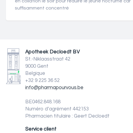
en collation le soir pour réduire le jeûne nocturne car
suffisamment concentré
Apotheek Decloedt BV
St.-Niklaasstraat 42
9000 Gent
Belgique
+32 9 225 36 52
info@pharmapourvous.be
BE0462.848.168
Numéro d’agrément 442153
Pharmacien titulaire : Geert Decloedt
Service client