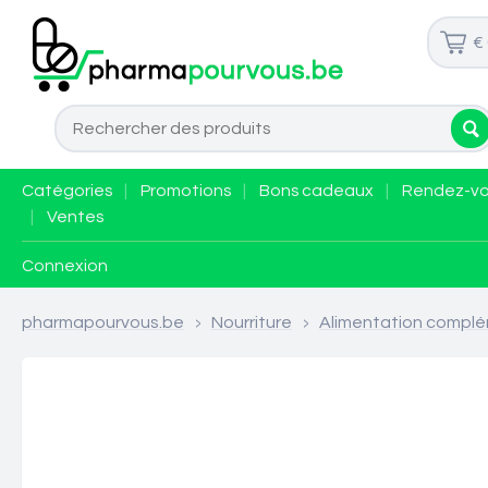
€
Catégories
|
Promotions
|
Bons cadeaux
|
Rendez-v
|
Ventes
Connexion
pharmapourvous.be
>
Nourriture
>
Alimentation complé