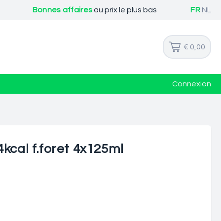
Bonnes affaires
au prix le plus bas
FR
NL
€ 0,00
Connexion
kcal f.foret 4x125ml