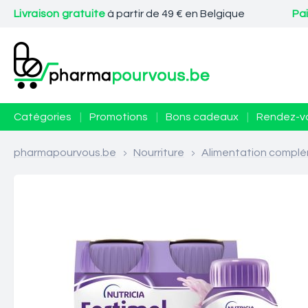
Livraison gratuite
à partir de 49 € en Belgique
Pa
Catégories
|
Promotions
|
Bons cadeaux
|
Rendez-v
pharmapourvous.be
>
Nourriture
>
Alimentation complé