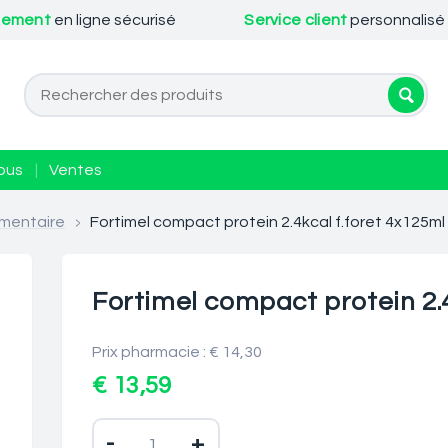
iement
en ligne sécurisé
Service client
personnalisé
ous
|
Ventes
mentaire
>
Fortimel compact protein 2.4kcal f.foret 4x125ml
Fortimel compact protein 2.4
Prix pharmacie : € 14,30
€ 13,59
-
+