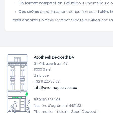
Un format compact en 125 ml
pour une meilleure
Des arômes
spécialement conçus en cas d'
alérat
Mais encore?
Fortimel Compact Protein 2.4kcal est san
Apotheek Decloedt BV
St.-Niklaasstraat 42
9000 Gent
Belgique
+32 9 225 36 52
info@pharmapourvous.be
BE0462.848.168
Numéro d’agrément 442153
Pharmacien titulaire : Geert Decloedt