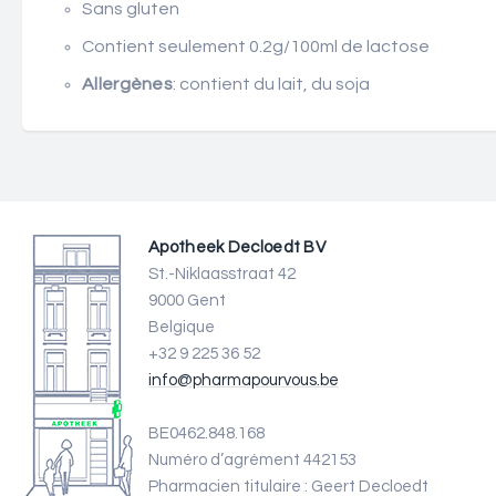
Sans gluten
Contient seulement 0.2g/100ml de lactose
Allergènes
: contient du lait, du soja
Apotheek Decloedt BV
St.-Niklaasstraat 42
9000 Gent
Belgique
+32 9 225 36 52
info@pharmapourvous.be
BE0462.848.168
Numéro d’agrément 442153
Pharmacien titulaire : Geert Decloedt