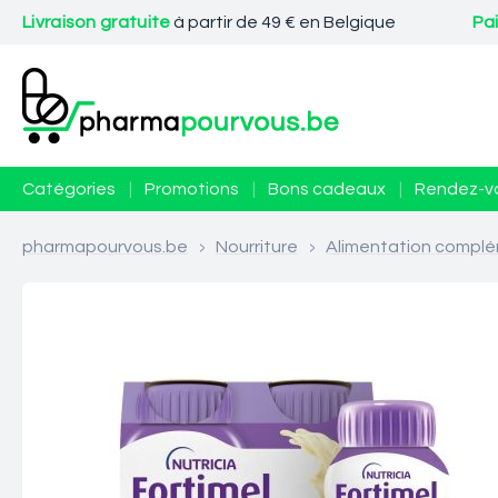
Livraison gratuite
à partir de 49 € en Belgique
Pa
Catégories
|
Promotions
|
Bons cadeaux
|
Rendez-v
pharmapourvous.be
>
Nourriture
>
Alimentation complé