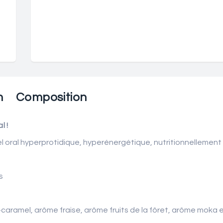
n
Composition
l !
l oral hyperprotidique, hyperénergétique, nutritionnellement 
s
aramel, arôme fraise, arôme fruits de la fôret, arôme moka e