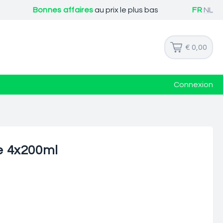
Bonnes affaires
au prix le plus bas
FR
NL
€ 0,00
Connexion
le 4x200ml