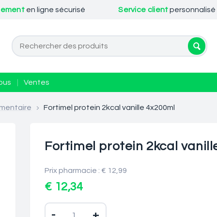
iement
en ligne sécurisé
Service client
personnalisé
ous
|
Ventes
mentaire
>
Fortimel protein 2kcal vanille 4x200ml
Fortimel protein 2kcal vanil
Prix pharmacie : € 12,99
€ 12,34
-
+