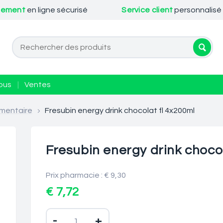
iement
en ligne sécurisé
Service client
personnalisé
ous
|
Ventes
mentaire
>
Fresubin energy drink chocolat fl 4x200ml
Fresubin energy drink choco
Prix pharmacie : € 9,30
€ 7,72
-
+