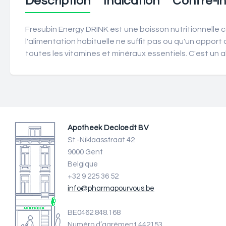
Description
Indication
Contre-in
Fresubin Energy DRINK est une boisson nutritionnelle co
l'alimentation habituelle ne suffit pas ou qu'un appo
toutes les vitamines et minéraux essentiels. C'est un a
Apotheek Decloedt BV
St.-Niklaasstraat 42
9000 Gent
Belgique
+32 9 225 36 52
info@pharmapourvous.be
BE0462.848.168
Numéro d’agrément 442153