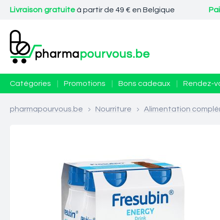
Livraison gratuite
à partir de 49 € en Belgique
Pa
Catégories
|
Promotions
|
Bons cadeaux
|
Rendez-v
pharmapourvous.be
>
Nourriture
>
Alimentation complé