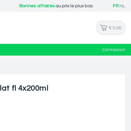
Bonnes affaires
au prix le plus bas
FR
NL
€ 0,00
Connexion
lat fl 4x200ml