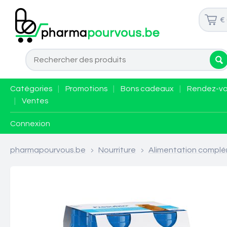
€
Catégories
|
Promotions
|
Bons cadeaux
|
Rendez-v
|
Ventes
Connexion
pharmapourvous.be
>
Nourriture
>
Alimentation complé