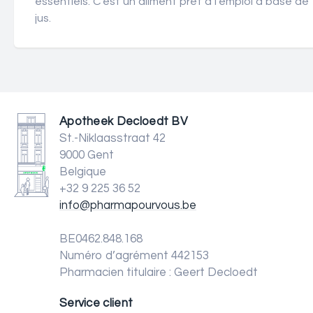
essentiels. C'est un aliment prêt à l'emploi à base de
jus.
Apotheek Decloedt BV
St.-Niklaasstraat 42
9000 Gent
Belgique
+32 9 225 36 52
info@pharmapourvous.be
BE0462.848.168
Numéro d’agrément 442153
Pharmacien titulaire : Geert Decloedt
Service client