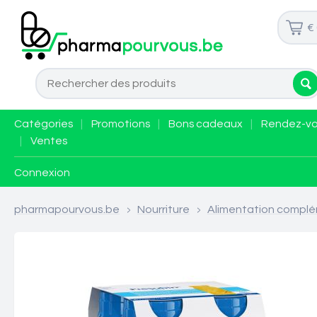
€
Catégories
|
Promotions
|
Bons cadeaux
|
Rendez-v
|
Ventes
Connexion
pharmapourvous.be
>
Nourriture
>
Alimentation complé