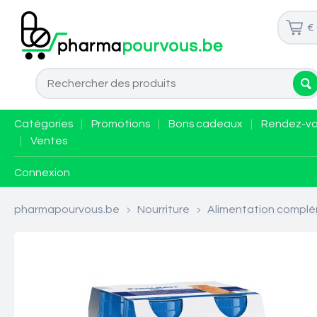
€
Catégories
|
Promotions
|
Bons cadeaux
|
Rendez-v
|
Ventes
Connexion
pharmapourvous.be
>
Nourriture
>
Alimentation complé