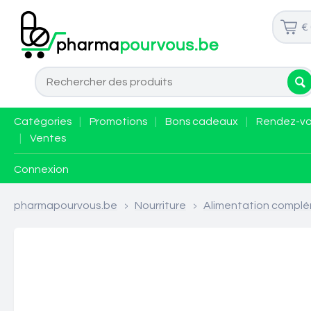
€
Catégories
|
Promotions
|
Bons cadeaux
|
Rendez-v
|
Ventes
Connexion
pharmapourvous.be
>
Nourriture
>
Alimentation complé