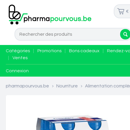
€
Catégories
|
Promotions
|
Bons cadeaux
|
Rendez-v
|
Ventes
Connexion
pharmapourvous.be
>
Nourriture
>
Alimentation complé