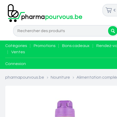
€
Catégories
|
Promotions
|
Bons cadeaux
|
Rendez-v
|
Ventes
Connexion
pharmapourvous.be
>
Nourriture
>
Alimentation complé