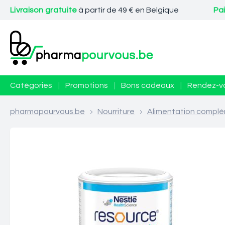
Livraison gratuite
à partir de 49 € en Belgique
Pa
Catégories
|
Promotions
|
Bons cadeaux
|
Rendez-v
pharmapourvous.be
>
Nourriture
>
Alimentation complé