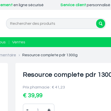
iement
en ligne sécurisé
Service client
personnalisé
ous
|
Ventes
mentaire
>
Resource complete pdr 1300g
Resource complete pdr 130
Prix pharmacie : € 41,23
€ 39,99
-
+