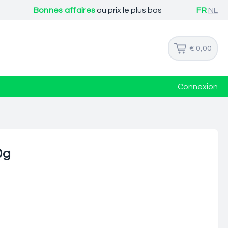
Bonnes affaires
au prix le plus bas
FR
NL
€ 0,00
Connexion
0g