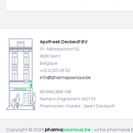
Apotheek Decloedt BV
St.-Niklaasstraat 42
9000 Gent
Belgique
+32 9 225 36 52
info@pharmapourvous.be
BE0462.848.168
Numéro d’agrément 442153
Pharmacien titulaire : Geert Decloedt
Copyright © 2026
pharma
pourvous.be
- votre pharmacie B