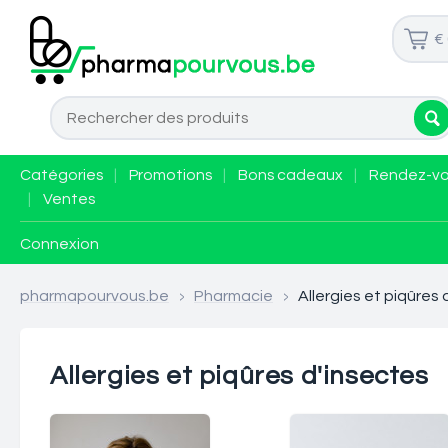
€
Catégories
|
Promotions
|
Bons cadeaux
|
Rendez-v
|
Ventes
Connexion
pharmapourvous.be
>
Pharmacie
>
Allergies et piqûres 
Allergies et piqûres d'insectes