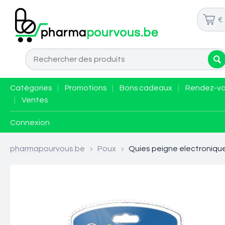
€
Catégories
|
Promotions
|
Bons cadeaux
|
Rendez-v
|
Ventes
Connexion
pharmapourvous.be
>
Poux
>
Quies peigne electroniqu