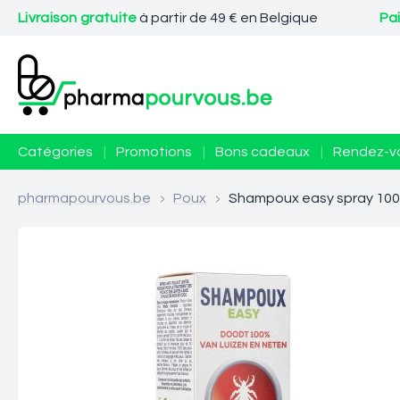
Livraison gratuite
à partir de 49 € en Belgique
Pa
Catégories
|
Promotions
|
Bons cadeaux
|
Rendez-v
pharmapourvous.be
>
Poux
>
Shampoux easy spray 100