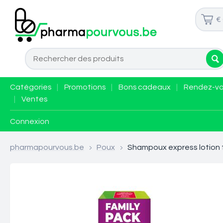
€
Catégories
|
Promotions
|
Bons cadeaux
|
Rendez-v
|
Ventes
Connexion
pharmapourvous.be
>
Poux
>
Shampoux express lotion 