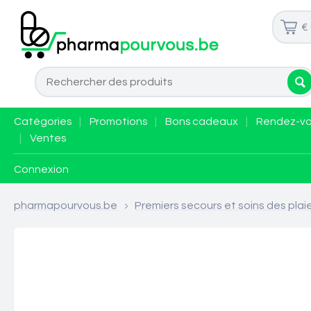
€
Catégories
|
Promotions
|
Bons cadeaux
|
Rendez-v
|
Ventes
Connexion
pharmapourvous.be
>
Premiers secours et soins des plai