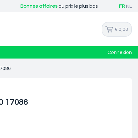
Bonnes affaires
au prix le plus bas
FR
NL
€ 0,00
Connexion
17086
0 17086