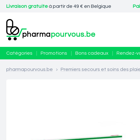
Livraison gratuite
à partir de 49 € en Belgique
Pa
Catégories
|
Promotions
|
Bons cadeaux
|
Rendez-v
pharmapourvous.be
>
Premiers secours et soins des plai