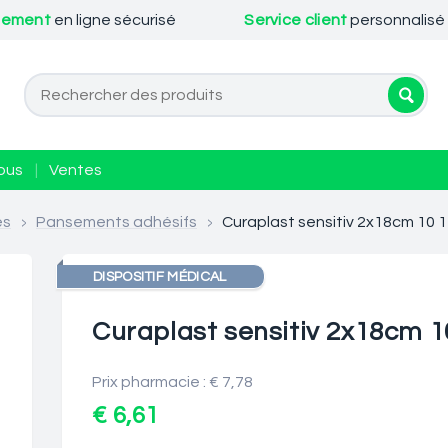
iement
en ligne sécurisé
Service client
personnalisé
ous
|
Ventes
es
>
Pansements adhésifs
>
Curaplast sensitiv 2x18cm 10 
DISPOSITIF MÉDICAL
Curaplast sensitiv 2x18cm 1
Prix pharmacie : € 7,78
€ 6,61