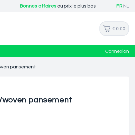
Bonnes affaires
au prix le plus bas
FR
NL
€ 0,00
Connexion
woven pansement
 n/woven pansement