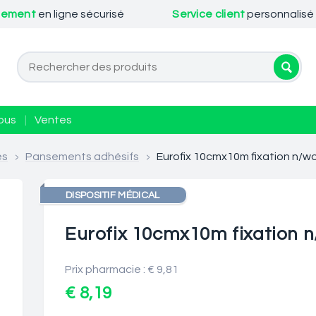
iement
en ligne sécurisé
Service client
personnalisé
ous
|
Ventes
es
>
Pansements adhésifs
>
Eurofix 10cmx10m fixation n/
DISPOSITIF MÉDICAL
Eurofix 10cmx10m fixation
Prix pharmacie : € 9,81
€ 8,19