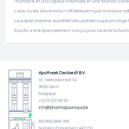
l'humidité et à la vapeur maximale et une fixation cor
L'eau ou les sécrétions n'affaiblissent pas la masse ad
Le papier imprimé quadrillé bleu prédécoupé protège 
Eurofix a été spécialement conçu pour faciliter la fix
Apotheek Decloedt BV
St.-Niklaasstraat 42
9000 Gent
Belgique
+32 9 225 36 52
info@pharmapourvous.be
BE0462.848.168
Numéro d’agrément 442153