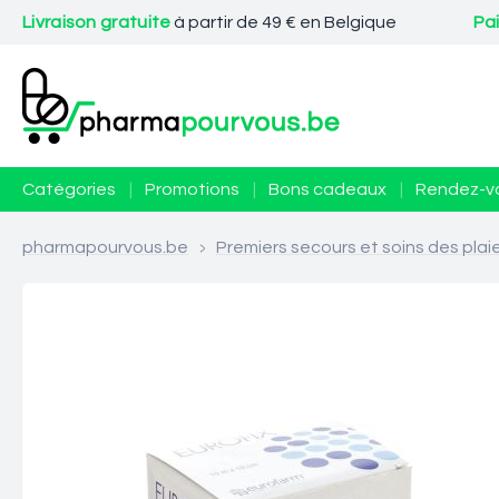
Livraison gratuite
à partir de 49 € en Belgique
Pa
Catégories
|
Promotions
|
Bons cadeaux
|
Rendez-v
pharmapourvous.be
>
Premiers secours et soins des plai