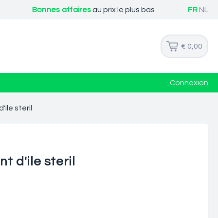
Bonnes affaires
au prix le plus bas
FR
NL
€ 0,00
Connexion
le steril
d'ile steril