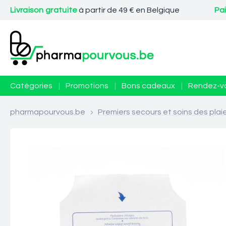
Livraison gratuite
à partir de 49 € en Belgique
Pa
Catégories
|
Promotions
|
Bons cadeaux
|
Rendez-v
pharmapourvous.be
>
Premiers secours et soins des plai