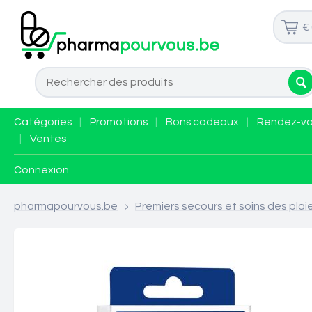
€
Catégories
|
Promotions
|
Bons cadeaux
|
Rendez-v
|
Ventes
Connexion
pharmapourvous.be
>
Premiers secours et soins des plai