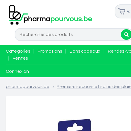
€
Catégories
|
Promotions
|
Bons cadeaux
|
Rendez-v
|
Ventes
Connexion
pharmapourvous.be
>
Premiers secours et soins des plai