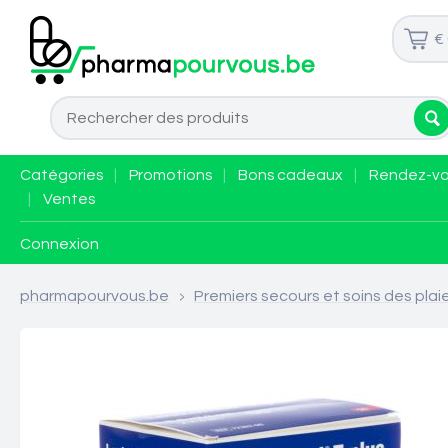
€
Catégories
|
Promotions
|
Bons cadeaux
|
Rendez-v
|
Ventes
Connexion
pharmapourvous.be
>
Premiers secours et soins des plai