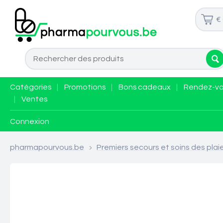
€
Catégories
|
Promotions
|
Bons cadeaux
|
Rendez-v
|
Ventes
Connexion
pharmapourvous.be
>
Premiers secours et soins des plai