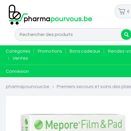
€
Catégories
|
Promotions
|
Bons cadeaux
|
Rendez-v
|
Ventes
Connexion
pharmapourvous.be
>
Premiers secours et soins des plai