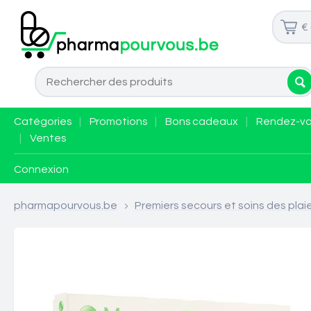
€
Catégories
|
Promotions
|
Bons cadeaux
|
Rendez-v
|
Ventes
Connexion
pharmapourvous.be
>
Premiers secours et soins des plai