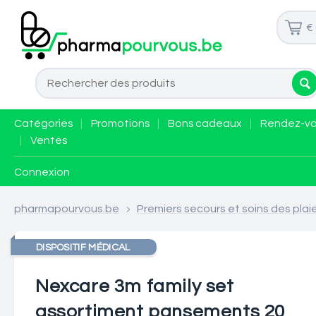
€
Catégories
|
Promotions
|
Bons cadeaux
|
Rendez-v
|
Ventes
Connexion
pharmapourvous.be
>
Premiers secours et soins des plai
DISPOSITIF MÉDICAL
Nexcare 3m family set
assortiment pansements 20