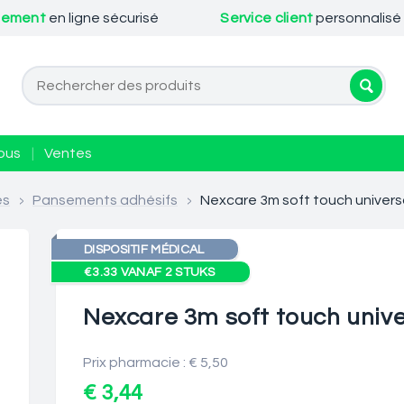
iement
en ligne sécurisé
Service client
personnalisé
ous
|
Ventes
es
>
Pansements adhésifs
>
Nexcare 3m soft touch universal
DISPOSITIF MÉDICAL
€3.33 VANAF 2 STUKS
Nexcare 3m soft touch univer
Prix pharmacie : € 5,50
€ 3,44