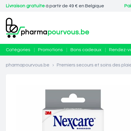
Livraison gratuite
à partir de 49 € en Belgique
Pa
Catégories
|
Promotions
|
Bons cadeaux
|
Rendez-v
pharmapourvous.be
>
Premiers secours et soins des plai