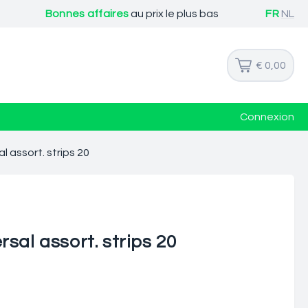
Bonnes affaires
au prix le plus bas
FR
NL
€ 0,00
Connexion
 assort. strips 20
sal assort. strips 20