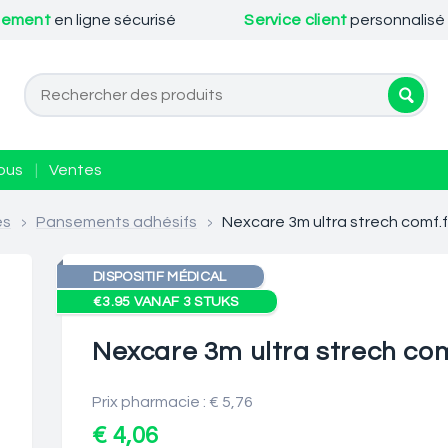
iement
en ligne sécurisé
Service client
personnalisé
ous
|
Ventes
es
>
Pansements adhésifs
>
Nexcare 3m ultra strech comf.f
DISPOSITIF MÉDICAL
€3.95 VANAF 3 STUKS
Nexcare 3m ultra strech com
Prix pharmacie : € 5,76
€ 4,06