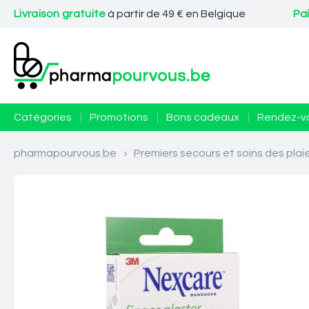
Livraison gratuite
à partir de 49 € en Belgique
Pa
Catégories
|
Promotions
|
Bons cadeaux
|
Rendez-v
pharmapourvous.be
>
Premiers secours et soins des plai