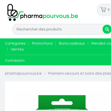
€
Catégories
|
Promotions
|
Bons cadeaux
|
Rendez-v
|
Ventes
Connexion
pharmapourvous.be
>
Premiers secours et soins des plai