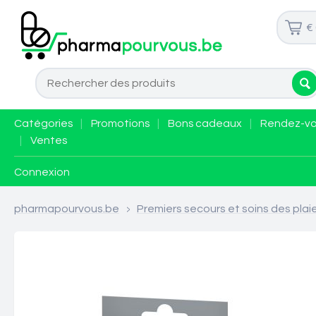
€
Catégories
|
Promotions
|
Bons cadeaux
|
Rendez-v
|
Ventes
Connexion
pharmapourvous.be
>
Premiers secours et soins des plai