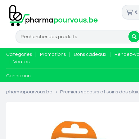
€
Catégories
|
Promotions
|
Bons cadeaux
|
Rendez-v
|
Ventes
Connexion
pharmapourvous.be
>
Premiers secours et soins des plai